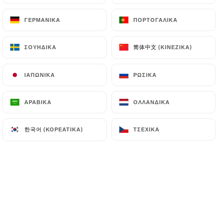
ΓΕΡΜΑΝΙΚΆ
ΓΕΡΜΑΝΙΚΆ
ΠΟΡΤΟΓΑΛΙΚΆ
ΠΟΡΤΟΓΑΛΙΚΆ
简体中文 (ΚΙΝΈΖΙΚΑ)
简体中文 (ΚΙΝΈΖΙΚΑ)
ΣΟΥΗΔΙΚΆ
ΣΟΥΗΔΙΚΆ
ΙΑΠΩΝΙΚΆ
ΙΑΠΩΝΙΚΆ
ΡΩΣΙΚΆ
ΡΩΣΙΚΆ
ΑΡΑΒΙΚΆ
ΑΡΑΒΙΚΆ
ΟΛΛΑΝΔΙΚΆ
ΟΛΛΑΝΔΙΚΆ
한국어 (ΚΟΡΕΆΤΙΚΑ)
한국어 (ΚΟΡΕΆΤΙΚΑ)
ΤΣΈΧΙΚΑ
ΤΣΈΧΙΚΑ